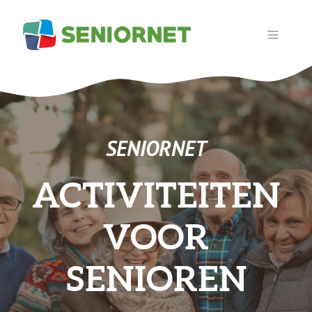
Ga
naar
MENU
de
inhoud
SENIORNET
ACTIVITEITEN
VOOR
SENIOREN